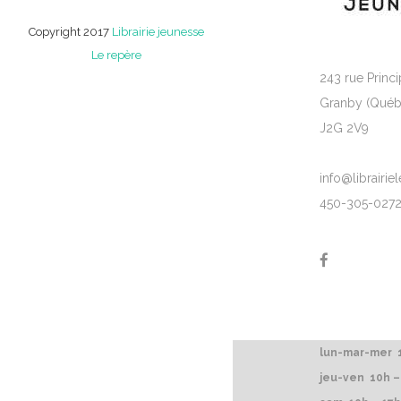
Copyright 2017
Librairie jeunesse
Le repère
243 rue Princi
Granby (Québ
J2G 2V9
info@librairi
450-305-027
lun-mar-mer 1
jeu-ven 10h –