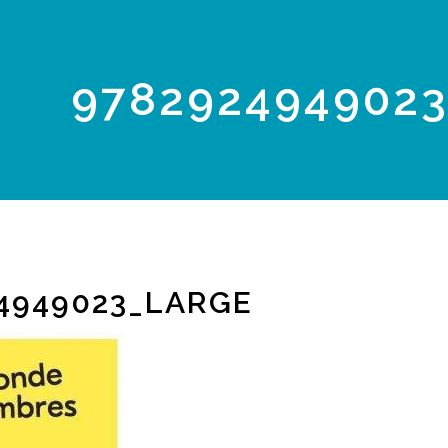
978292494902
4949023_LARGE