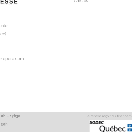
Articles
pale
ec)
elerepere.com
2
0h – 17h30
Le repère reçoit du finance
 20h