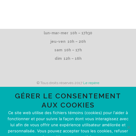
lun-mar-mer 10h – 17h30
jeu-ven 10h – 20h
sam 10h – 17h
dim 12h – 16h
© Tous droits réservés 2017
Le repère
GÉRER LE CONSENTEMENT
AUX COOKIES
Le repère reçoit du financement de
Ce site web utilise des fichiers témoins (cookies) pour l'aider à
fonctionner et pour suivre la façon dont vous interagissez avec
lui afin de vous offrir une expérience utilisateur améliorée et
personnalisée. Vous pouvez accepter tous les cookies, refuser