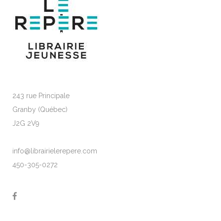
243 rue Principale
Granby (Québec)
J2G 2V9
info@librairielerepere.com
450-305-0272