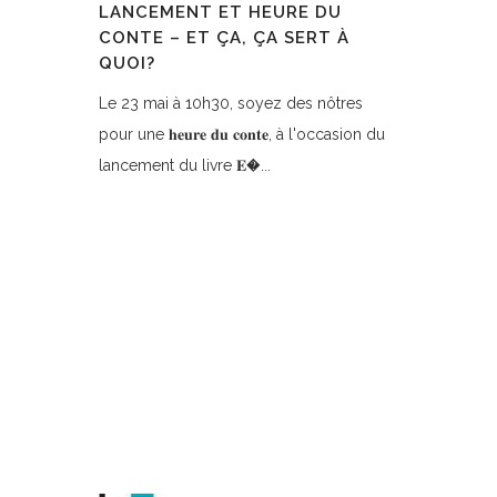
LANCEMENT ET HEURE DU
CONTE – ET ÇA, ÇA SERT À
QUOI?
Le 23 mai à 10h30, soyez des nôtres
pour une 𝐡𝐞𝐮𝐫𝐞 𝐝𝐮 𝐜𝐨𝐧𝐭𝐞, à l'occasion du
lancement du livre 𝐄�...