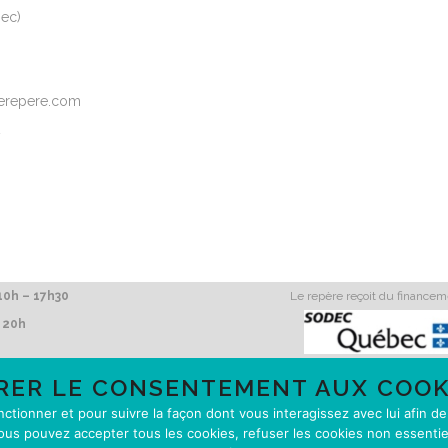
ec)
elerepere.com
2
0h – 17h30
Le repère reçoit du finance
 20h
RER LE CONSENTEMENT AUX COOK
onctionner et pour suivre la façon dont vous interagissez avec lui afin d
ous pouvez accepter tous les cookies, refuser les cookies non essentie