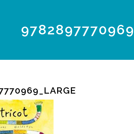
978289777096
7770969_LARGE