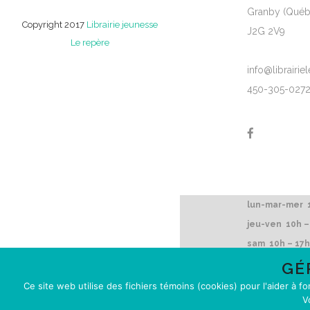
Granby (Québ
Copyright 2017
Librairie jeunesse
J2G 2V9
Le repère
info@librairi
450-305-027
lun-mar-mer 1
jeu-ven 10h –
sam 10h – 17h
dim 12h – 16h
GÉ
Ce site web utilise des fichiers témoins (cookies) pour l'aider à f
V