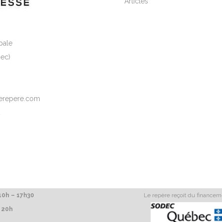
Articles
pale
ec)
elerepere.com
2
0h – 17h30
Le repère reçoit du finance
 20h