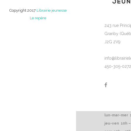
Copyright 2017
Librairie jeunesse
Le repère
243 rue Princi
Granby (Québ
J2G 2V9
info@librairi
450-305-027
lun-mar-mer 1
jeu-ven 10h –