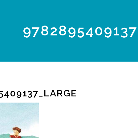
978289540913
5409137_LARGE