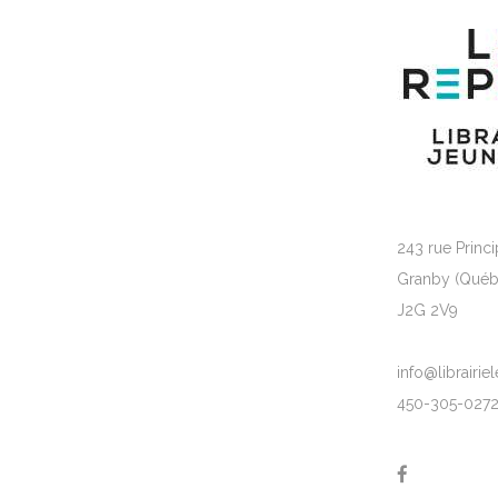
243 rue Princi
Granby (Québ
J2G 2V9
info@librairi
450-305-027