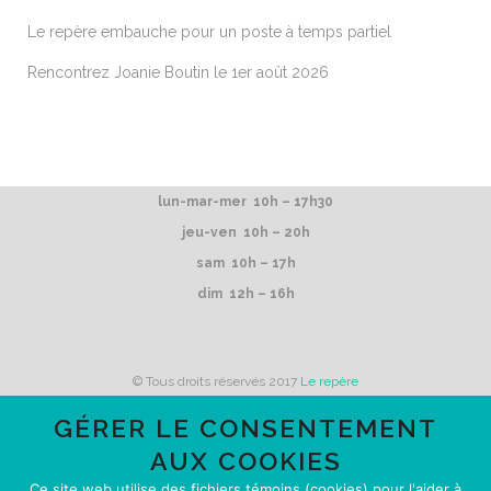
Le repère embauche pour un poste à temps partiel
Rencontrez Joanie Boutin le 1er août 2026
lun-mar-mer 10h – 17h30
jeu-ven 10h – 20h
sam 10h – 17h
dim 12h – 16h
© Tous droits réservés 2017
Le repère
GÉRER LE CONSENTEMENT
AUX COOKIES
Le repère reçoit du financement de
Ce site web utilise des fichiers témoins (cookies) pour l'aider à