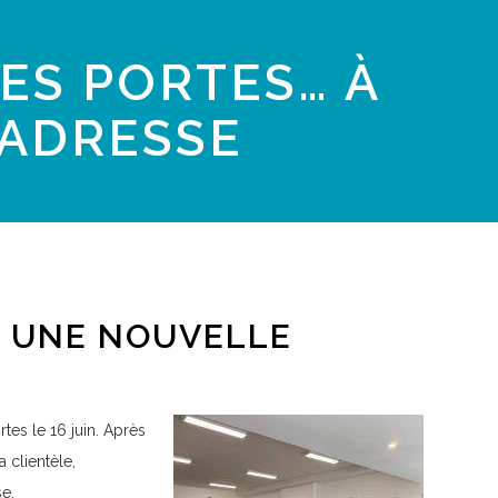
ES PORTES… À
ADRESSE
À UNE NOUVELLE
tes le 16 juin. Après
a clientèle,
se.