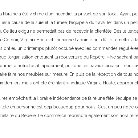
la librairie a été victime d’un incendie, la privant de son local. Ayant p
ier à cause de la suie et la fumée, l’équipe a dû travailler dans un peti
 Ce lieu exigu ne permettait pas de recevoir la clientèle. Dès le lende
ne Cotnoir, Virginia Houle et Laurianne Lapointe ont dû se remettre à 
les ont eu un printemps plutôt occupé avec les commandes régulières
i que l’organisation entourant la réouverture du Repère. « Ne sachant pa
ourner à notre local rapidement, puisque les travaux tardaient, nous 
ire faire nos meubles sur mesure. En plus de la réception de tous nos
 derniers mois ont été éreintant », indique Virginia Houle, copropriéta
res empêchant la librairie indépendante de faire une fête, l’équipe se
entèle en personne est déjà beaucoup pour nous. C’est un peu notre c
iétaire du Repère. Le commerce reprendra également son horaire rég