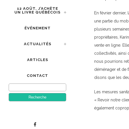
12 AOÛT, J’ACHÈTE
UN LIVRE QUÉBÉCOIS
En février dernier, 
une partie du mobil
ÉVÉNEMENT
plusieurs semaines.
propriétaires, Kari
ACTUALITÉS
vente en ligne. El
collectivités, ains
ARTICLES
nous pourrions ret
déménager et de fa
CONTACT
disons que les deux
Les mesures sanitai
« Revoir notre cli
également copropr