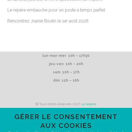
Le repère embauche pour un poste à temps partiel
Rencontrez Joanie Boutin le 1er août 2026
lun-mar-mer 10h – 17h30
jeu-ven 10h – 20h
sam 10h – 17h
dim 12h – 16h
© Tous droits réservés 2017
Le repère
GÉRER LE CONSENTEMENT
AUX COOKIES
Le repère reçoit du financement de