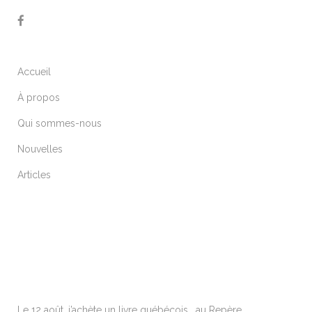
Accueil
À propos
Qui sommes-nous
Nouvelles
Articles
ARTICLES RÉCENTS
Le 12 août, j’achète un livre québécois… au Repère