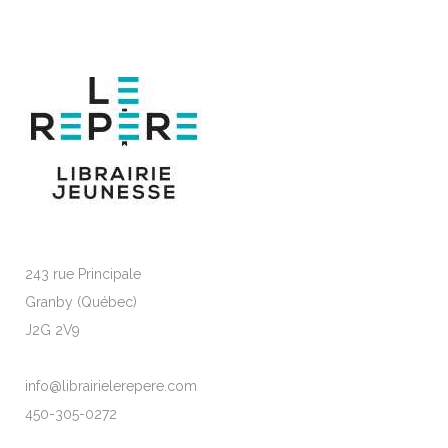
243 rue Principale
Granby (Québec)
J2G 2V9
info@librairielerepere.com
450-305-0272