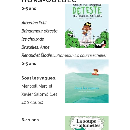
0-5 ans
Albertine Petit-
Brindamour déteste
les choux de
Bruxelles, Anne
Renaud et Élodie
Duhameau (La courte échelle)
0-5 ans
Sous les vagues
,
Meritxell Marti et
Xavier Salomó (Les
400 coups)
6-11 ans