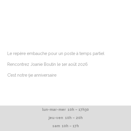
ARTICLES RÉCENTS
Le repère embauche pour un poste à temps partiel
Rencontrez Joanie Boutin le 1er août 2026
C’est notre 9e anniversaire
lun-mar-mer 10h – 17h30
jeu-ven 10h – 20h
sam 10h – 17h