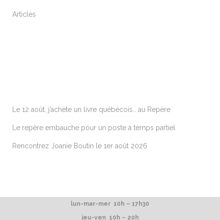
Articles
ARTICLES RÉCENTS
Le 12 août, j’achète un livre québécois… au Repère
Le repère embauche pour un poste à temps partiel
Rencontrez Joanie Boutin le 1er août 2026
lun-mar-mer 10h – 17h30
jeu-ven 10h – 20h