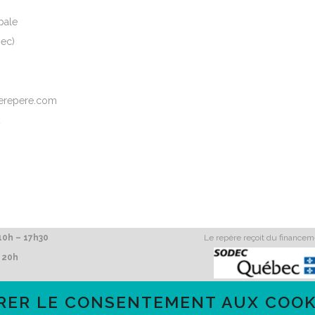
pale
ec)
elerepere.com
2
0h – 17h30
Le repère reçoit du finance
 20h
RER LE CONSENTEMENT AUX COOK