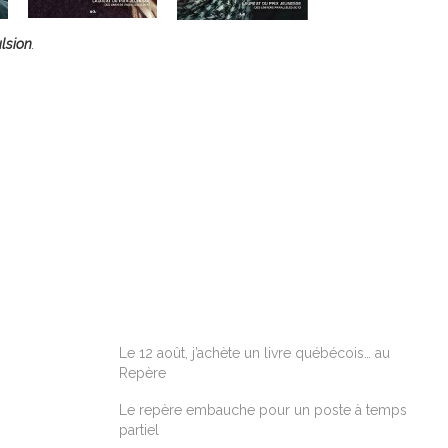
lsion
.
ARTICLES RÉCENTS
Le 12 août, j’achète un livre québécois… au
Repère
Le repère embauche pour un poste à temps
partiel