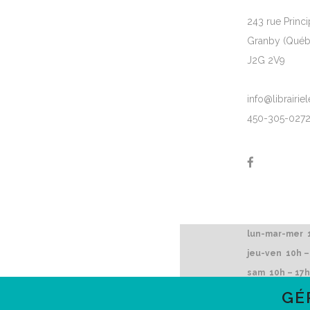
243 rue Princi
Granby (Québ
J2G 2V9
info@librairi
450-305-027
lun-mar-mer 1
jeu-ven 10h –
sam 10h – 17h
dim 12h – 16h
GÉ