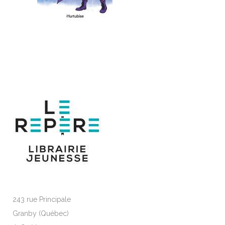
243 rue Principale
Granby (Québec)