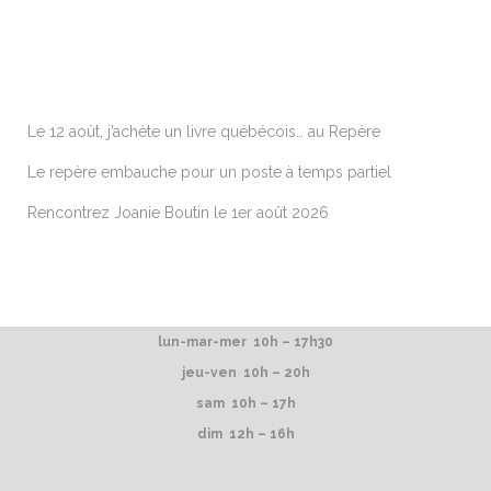
ARTICLES RÉCENTS
Le 12 août, j’achète un livre québécois… au Repère
Le repère embauche pour un poste à temps partiel
Rencontrez Joanie Boutin le 1er août 2026
lun-mar-mer 10h – 17h30
jeu-ven 10h – 20h
sam 10h – 17h
dim 12h – 16h