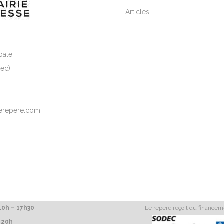
Articles
pale
ec)
elerepere.com
2
0h – 17h30
Le repère reçoit du finance
 20h