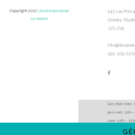
Copyright 2017
Librairie jeunesse
243 rue Princi
Le repère
Granby (Québ
J2G 2V9
info@librairi
450-305-027
lun-mar-mer 1
jeu-ven 10h –
sam 10h – 17h
dim 12h – 16h
GÉ