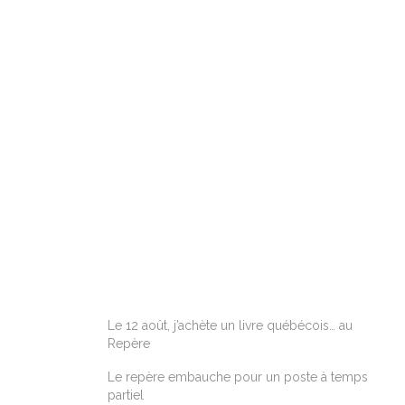
ARTICLES RÉCENTS
Le 12 août, j’achète un livre québécois… au
Repère
Le repère embauche pour un poste à temps
partiel