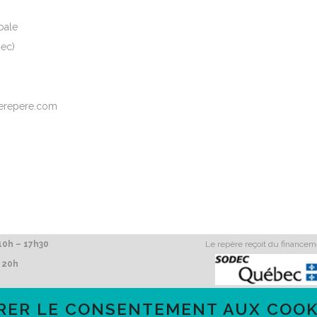
pale
ec)
elerepere.com
2
0h – 17h30
Le repère reçoit du finance
 20h
RER LE CONSENTEMENT AUX COOK