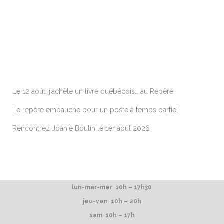
ARTICLES RÉCENTS
Le 12 août, j’achète un livre québécois… au Repère
Le repère embauche pour un poste à temps partiel
Rencontrez Joanie Boutin le 1er août 2026
lun-mar-mer 10h – 17h30
jeu-ven 10h – 20h
sam 10h – 17h