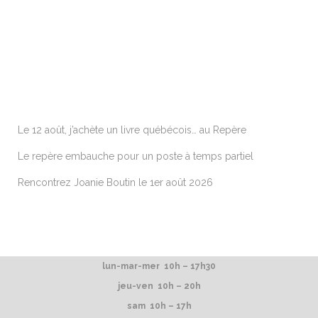
ARTICLES RÉCENTS
Le 12 août, j’achète un livre québécois… au Repère
Le repère embauche pour un poste à temps partiel
Rencontrez Joanie Boutin le 1er août 2026
lun-mar-mer 10h – 17h30
jeu-ven 10h – 20h
sam 10h – 17h