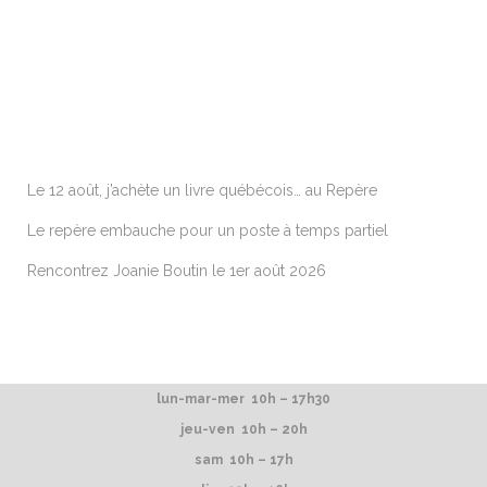
ARTICLES RÉCENTS
Le 12 août, j’achète un livre québécois… au Repère
Le repère embauche pour un poste à temps partiel
Rencontrez Joanie Boutin le 1er août 2026
lun-mar-mer 10h – 17h30
jeu-ven 10h – 20h
sam 10h – 17h