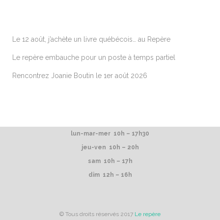
ARTICLES RÉCENTS
Le 12 août, j’achète un livre québécois… au Repère
Le repère embauche pour un poste à temps partiel
Rencontrez Joanie Boutin le 1er août 2026
lun-mar-mer 10h – 17h30
jeu-ven 10h – 20h
sam 10h – 17h
dim 12h – 16h
© Tous droits réservés 2017
Le repère