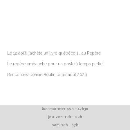
ARTICLES RÉCENTS
Le 12 août, j’achète un livre québécois… au Repère
Le repère embauche pour un poste à temps partiel
Rencontrez Joanie Boutin le 1er août 2026
lun-mar-mer 10h – 17h30
jeu-ven 10h – 20h
sam 10h – 17h