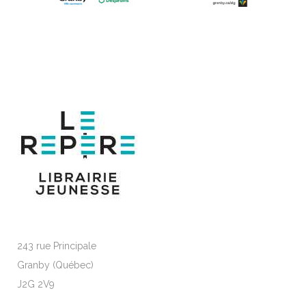
243 rue Principale
Granby (Québec)
J2G 2V9