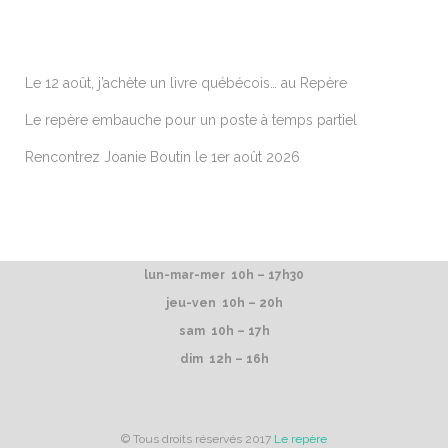
ARTICLES RÉCENTS
Le 12 août, j’achète un livre québécois… au Repère
Le repère embauche pour un poste à temps partiel
Rencontrez Joanie Boutin le 1er août 2026
lun-mar-mer 10h – 17h30
jeu-ven 10h – 20h
sam 10h – 17h
dim 12h – 16h
© Tous droits réservés 2017
Le repère