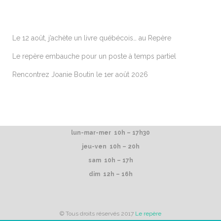
ARTICLES RÉCENTS
Le 12 août, j’achète un livre québécois… au Repère
Le repère embauche pour un poste à temps partiel
Rencontrez Joanie Boutin le 1er août 2026
lun-mar-mer 10h – 17h30
jeu-ven 10h – 20h
sam 10h – 17h
dim 12h – 16h
© Tous droits réservés 2017
Le repère