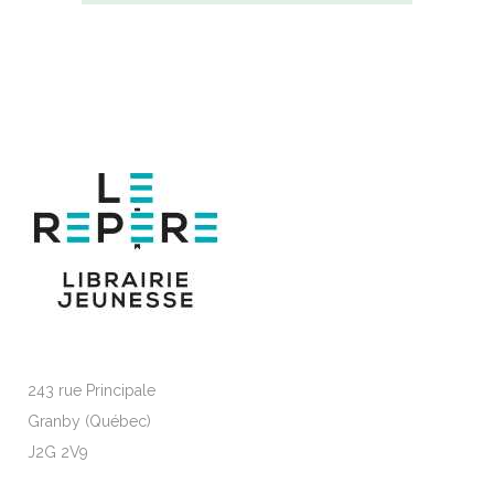
243 rue Principale
Granby (Québec)
J2G 2V9