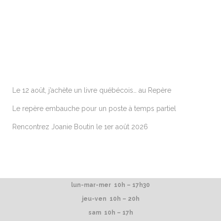
ARTICLES RÉCENTS
Le 12 août, j’achète un livre québécois… au Repère
Le repère embauche pour un poste à temps partiel
Rencontrez Joanie Boutin le 1er août 2026
lun-mar-mer 10h – 17h30
jeu-ven 10h – 20h
sam 10h – 17h