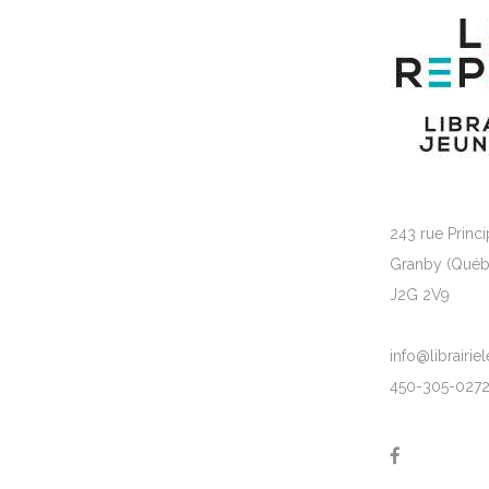
243 rue Princi
Granby (Québ
J2G 2V9
info@librairi
450-305-027