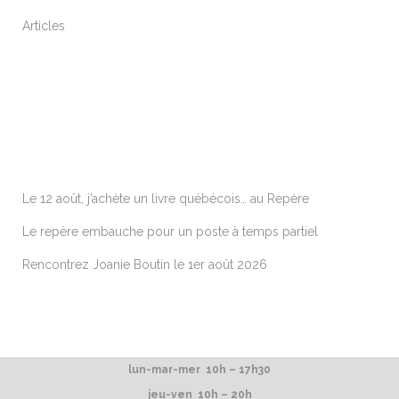
Articles
ARTICLES RÉCENTS
Le 12 août, j’achète un livre québécois… au Repère
Le repère embauche pour un poste à temps partiel
Rencontrez Joanie Boutin le 1er août 2026
lun-mar-mer 10h – 17h30
jeu-ven 10h – 20h