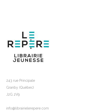
243 rue Principale
Granby (Québec)
J2G 2V9
info@librairielerepere.com