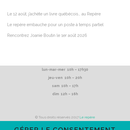
Le 12 août, j’achète un livre québécois… au Repère
Le repère embauche pour un poste à temps partiel
Rencontrez Joanie Boutin le 1er août 2026
lun-mar-mer 10h – 17h30
jeu-ven 10h – 20h
sam 10h – 17h
dim 12h – 16h
© Tous droits réservés 2017
Le repère
GÉRER LE CONSENTEMENT