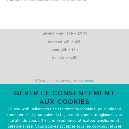
lun-mar-mer 10h – 17h30
jeu-ven 10h – 20h
sam 10h – 17h
dim 12h – 16h
© Tous droits réservés 2017
Le repère
GÉRER LE CONSENTEMENT
AUX COOKIES
Le repère reçoit du financement de
Ce site web utilise des fichiers témoins (cookies) pour l'aider à
fonctionner et pour suivre la façon dont vous interagissez avec
lui afin de vous offrir une expérience utilisateur améliorée et
personnalisée. Vous pouvez accepter tous les cookies, refuser