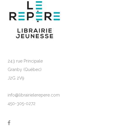
243 rue Principale
Granby (Québec)
J2G 2V9
info@librairielerepere.com
450-305-0272