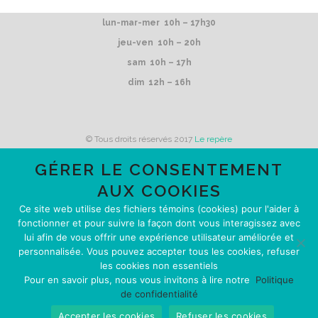
lun-mar-mer 10h – 17h30
jeu-ven 10h – 20h
sam 10h – 17h
dim 12h – 16h
© Tous droits réservés 2017
Le repère
GÉRER LE CONSENTEMENT
AUX COOKIES
Le repère reçoit du financement de
Ce site web utilise des fichiers témoins (cookies) pour l'aider à
fonctionner et pour suivre la façon dont vous interagissez avec
lui afin de vous offrir une expérience utilisateur améliorée et
personnalisée. Vous pouvez accepter tous les cookies, refuser
les cookies non essentiels
Pour en savoir plus, nous vous invitons à lire notre
Politique
POLITIQUE DE CONFIDENTIALITÉ
de confidentialité
Accepter les cookies
Refuser les cookies