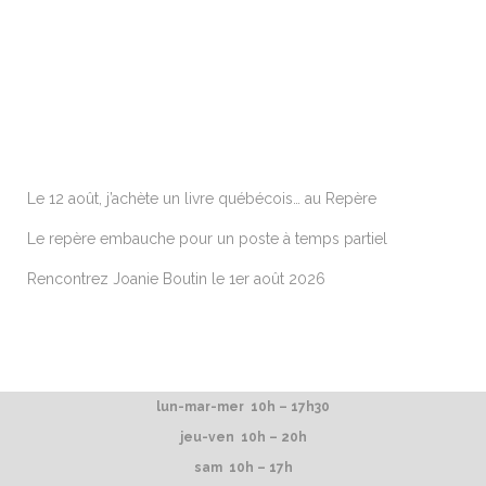
ARTICLES RÉCENTS
Le 12 août, j’achète un livre québécois… au Repère
Le repère embauche pour un poste à temps partiel
Rencontrez Joanie Boutin le 1er août 2026
lun-mar-mer 10h – 17h30
jeu-ven 10h – 20h
sam 10h – 17h