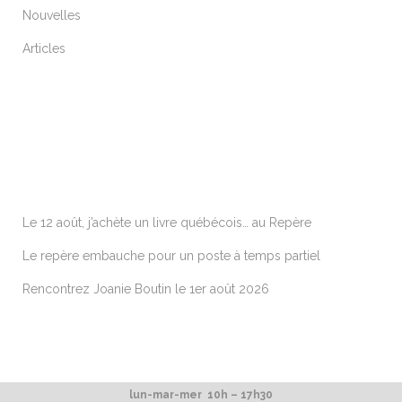
Nouvelles
Articles
ARTICLES RÉCENTS
Le 12 août, j’achète un livre québécois… au Repère
Le repère embauche pour un poste à temps partiel
Rencontrez Joanie Boutin le 1er août 2026
lun-mar-mer 10h – 17h30