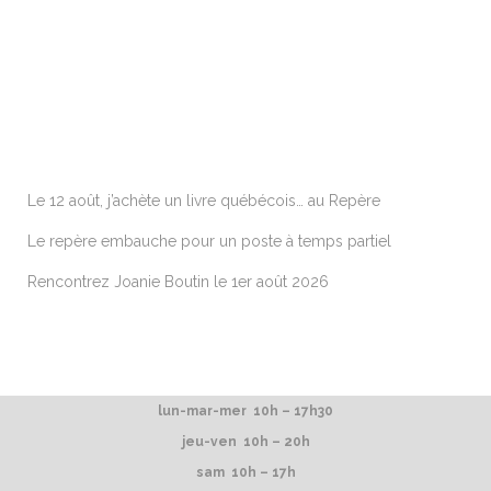
ARTICLES RÉCENTS
Le 12 août, j’achète un livre québécois… au Repère
Le repère embauche pour un poste à temps partiel
Rencontrez Joanie Boutin le 1er août 2026
lun-mar-mer 10h – 17h30
jeu-ven 10h – 20h
sam 10h – 17h