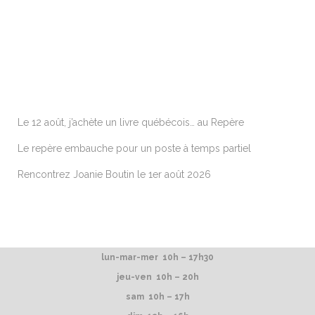
ARTICLES RÉCENTS
Le 12 août, j’achète un livre québécois… au Repère
Le repère embauche pour un poste à temps partiel
Rencontrez Joanie Boutin le 1er août 2026
lun-mar-mer 10h – 17h30
jeu-ven 10h – 20h
sam 10h – 17h