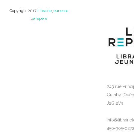
Copyright 2017
Librairie jeunesse
Le repère
243 rue Princi
Granby (Québ
J2G 2V9
info@librairi
450-305-027