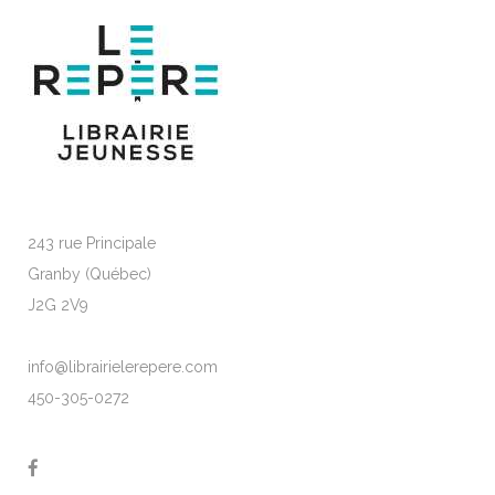
243 rue Principale
Granby (Québec)
J2G 2V9
info@librairielerepere.com
450-305-0272