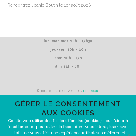
Rencontrez Joanie Boutin le 1er août 2026
lun-mar-mer 10h – 17h30
jeu-ven 10h – 20h
sam 10h – 17h
dim 12h – 16h
© Tous droits réservés 2017
Le repère
GÉRER LE CONSENTEMENT
AUX COOKIES
Le repère reçoit du financement de
Ce site web utilise des fichiers témoins (cookies) pour l'aider à
fonctionner et pour suivre la façon dont vous interagissez avec
lui afin de vous offrir une expérience utilisateur améliorée et