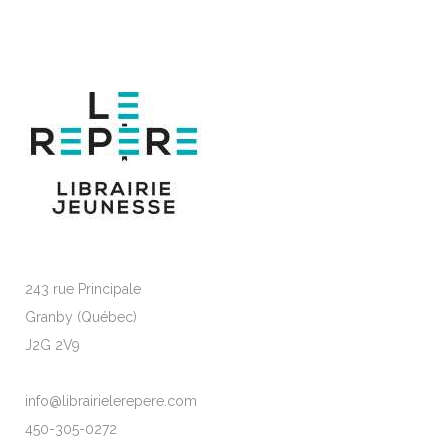
243 rue Principale
Granby (Québec)
J2G 2V9
info@librairielerepere.com
450-305-0272