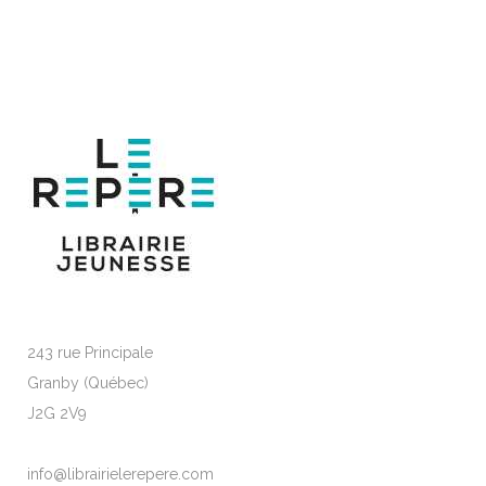
243 rue Principale
Granby (Québec)
J2G 2V9
info@librairielerepere.com