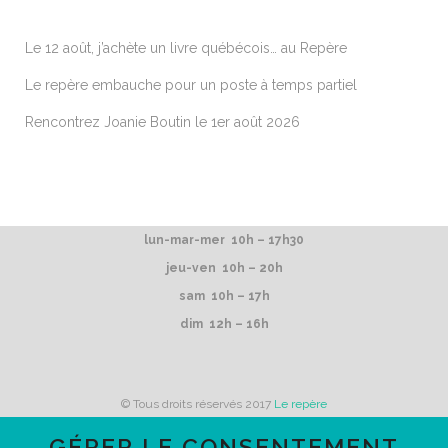
Le 12 août, j’achète un livre québécois… au Repère
Le repère embauche pour un poste à temps partiel
Rencontrez Joanie Boutin le 1er août 2026
lun-mar-mer 10h – 17h30
jeu-ven 10h – 20h
sam 10h – 17h
dim 12h – 16h
© Tous droits réservés 2017
Le repère
GÉRER LE CONSENTEMENT