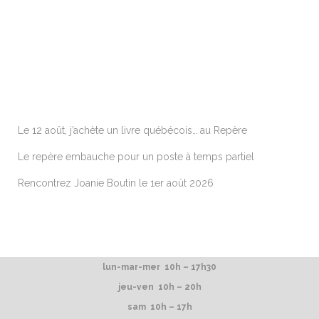
ARTICLES RÉCENTS
Le 12 août, j’achète un livre québécois… au Repère
Le repère embauche pour un poste à temps partiel
Rencontrez Joanie Boutin le 1er août 2026
lun-mar-mer 10h – 17h30
jeu-ven 10h – 20h
sam 10h – 17h