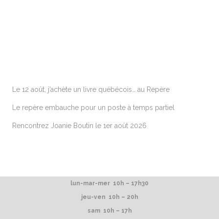
ARTICLES RÉCENTS
Le 12 août, j’achète un livre québécois… au Repère
Le repère embauche pour un poste à temps partiel
Rencontrez Joanie Boutin le 1er août 2026
lun-mar-mer 10h – 17h30
jeu-ven 10h – 20h
sam 10h – 17h