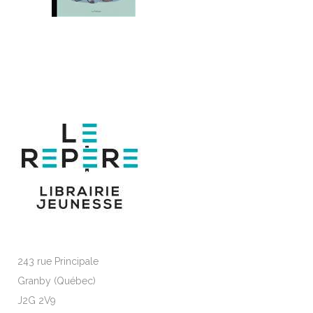
243 rue Principale
Granby (Québec)
J2G 2V9