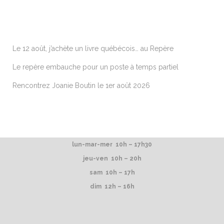
ARTICLES RÉCENTS
Le 12 août, j’achète un livre québécois… au Repère
Le repère embauche pour un poste à temps partiel
Rencontrez Joanie Boutin le 1er août 2026
lun-mar-mer 10h – 17h30
jeu-ven 10h – 20h
sam 10h – 17h
dim 12h – 16h