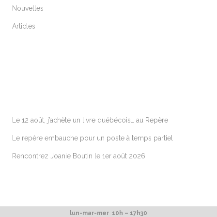
Nouvelles
Articles
ARTICLES RÉCENTS
Le 12 août, j’achète un livre québécois… au Repère
Le repère embauche pour un poste à temps partiel
Rencontrez Joanie Boutin le 1er août 2026
lun-mar-mer 10h – 17h30