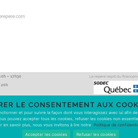
elerepere.com
2
0h – 17h30
Le repère reçoit du finance
 20h
RER LE CONSENTEMENT AUX COOK
onctionner et pour suivre la façon dont vous interagissez avec lui afin d
ous pouvez accepter tous les cookies, refuser les cookies non essentie
r en savoir plus, nous vous invitons à lire notre
Politique de confidentia
servés 2017
Le repère
Accepter les cookies
Refuser les cookies