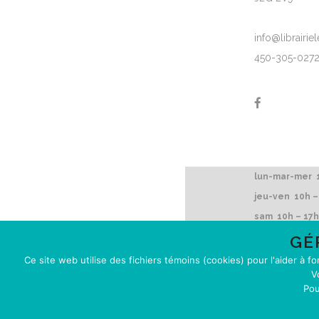
info@librairi
450-305-027
lun-mar-mer 1
jeu-ven 10h –
sam 10h – 17h
dim 12h – 16h
GÉ
Ce site web utilise des fichiers témoins (cookies) pour l'aider à f
V
Pou
© Tous droits ré