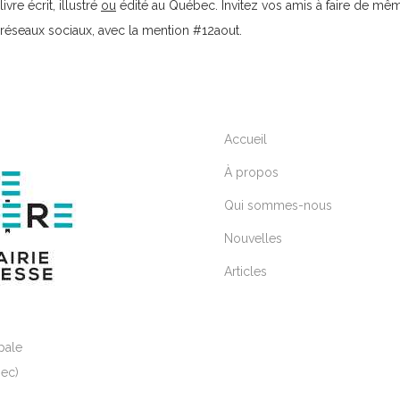
vre écrit, illustré
ou
édité au Québec. Invitez vos amis à faire de mêm
s réseaux sociaux, avec la mention
#
12aout
.
Accueil
À propos
Qui sommes-nous
Nouvelles
Articles
pale
ec)