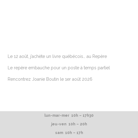
ARTICLES RÉCENTS
Le 12 août, j’achète un livre québécois… au Repère
Le repère embauche pour un poste à temps partiel
Rencontrez Joanie Boutin le 1er août 2026
lun-mar-mer 10h – 17h30
jeu-ven 10h – 20h
sam 10h – 17h