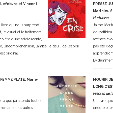
 Lefebvre et Vincent
PRESSE-JUS
Matthieu 
Hurtubise
 livre qui nous surprend
J’aime l’écr
, le visuel et le traitement
de Matthieu
a colère d’une adolescente,
attentes ave
té, l’incompréhension, l’amitié, le deuil, de l’espoir
pas été déçu
est original.
apprendront 
Évidemment,
___________
FEMME PLATE, Marie-
MOURIR DE
LONG C’EST
Presses de l’
re que j’ai attendu tout ce
Un livre qu’o
 roman (et les autres
encore et en