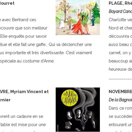
Bourret
PLAGE, Rh
Bayard Can
ve avec Bertrand ces
Charlotte v
couvre que son meilleur
Nord et cher
Elle enquête pour savoir
découvrira 
élue et elle fait une gaffe… Qui va déclencher une
aussi beau 
 importante et très divertissante. C’est vraiment
carnet, on y
spéciale au costume d’Anne.
beaucoup ai
heureuse de 
___________
VRE, Myriam Vincent et
NOVEMBRE 
rnier
De la Bagno
Dans ce rom
rent un cadavre en se
se succède
a table est mise pour une
entourant un