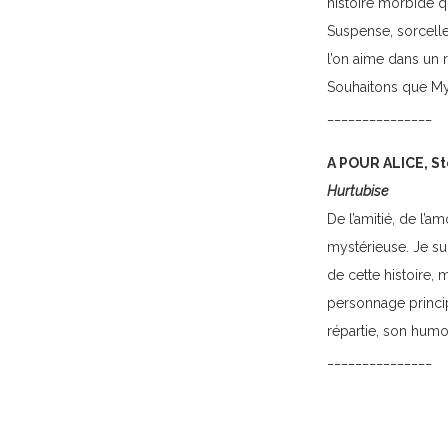
histoire morbide q
Suspense, sorceller
l’on aime dans un 
Souhaitons que Myr
_______________
A POUR ALICE, S
Hurtubise
De l’amitié, de l’
mystérieuse. Je s
de cette histoire, m
personnage princip
répartie, son humou
_______________