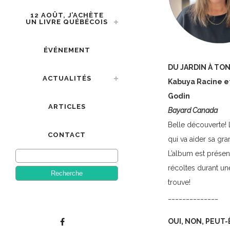
12 AOÛT, J’ACHÈTE
UN LIVRE QUÉBÉCOIS
ÉVÉNEMENT
DU JARDIN À TO
ACTUALITÉS
Kabuya Racine e
Godin
ARTICLES
Bayard Canada
Belle découverte! L’
CONTACT
qui va aider sa gr
L’album est prése
récoltes durant un
trouve!
______________
OUI, NON, PEUT-