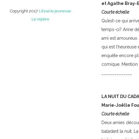
et Agathe Bray-
Copyright 2017
Librairie jeunesse
Courte échelle
Le repère
Qu’est-ce qui arri
temps-ci? Anne dé
ami est amoureux. 
qui est l’heureuse 
enquête encore plus
comique. Mention 
______________
LA NUIT DU CADA
Marie-Joëlle Fou
Courte échelle
Deux amies découv
baladant la nuit. L