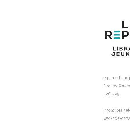
243 rue Princi
Granby (Québ
J2G 2V9
info@librairi
450-305-027