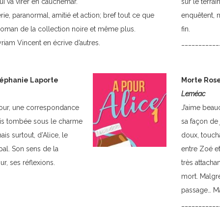
ui va virer en cauchemar.
sur le terrai
ie, paranormal, amitié et action; bref tout ce que
enquêtent, m
roman de la collection noire et même plus.
fin.
iam Vincent en écrive d’autres.
___________
téphanie Laporte
Morte Rose
Leméac
amour, une correspondance
J’aime beau
uis tombée sous le charme
sa façon de 
ais surtout, d’Alice, le
doux, toucha
al. Son sens de la
entre Zoé e
r, ses réflexions.
très attacha
mort. Malgré 
passage… Mai
___________