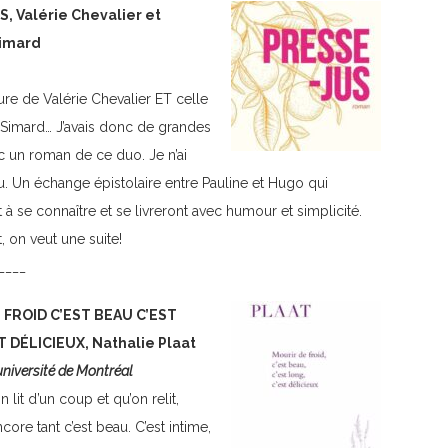
, Valérie Chevalier et
Simard
iture de Valérie Chevalier ET celle
 Simard… J’avais donc de grandes
c un roman de ce duo. Je n’ai
. Un échange épistolaire entre Pauline et Hugo qui
à se connaître et se livreront avec humour et simplicité.
 on veut une suite!
____
 FROID C’EST BEAU C’EST
 DÉLICIEUX, Nathalie Plaat
université de Montréal
n lit d’un coup et qu’on relit,
core tant c’est beau. C’est intime,