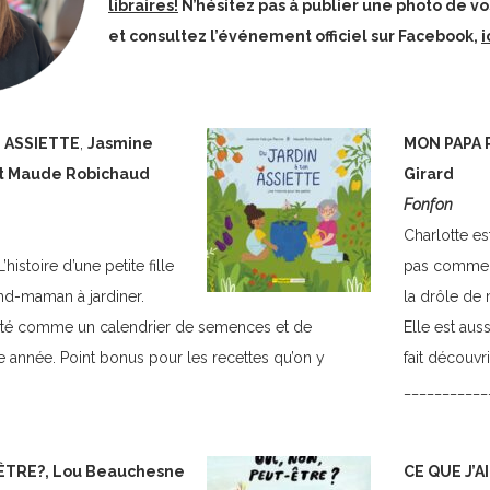
libraires!
N’hésitez pas à publier une photo de vos
et consultez l’événement officiel sur Facebook,
i
N ASSIETTE
,
Jasmine
MON PAPA P
t Maude Robichaud
Girard
Fonfon
Charlotte es
histoire d’une petite fille
pas comme le
and-maman à jardiner.
la drôle de 
nté comme un calendrier de semences et de
Elle est auss
e année. Point bonus pour les recettes qu’on y
fait découvr
___________
ÊTRE?, Lou Beauchesne
CE QUE J’