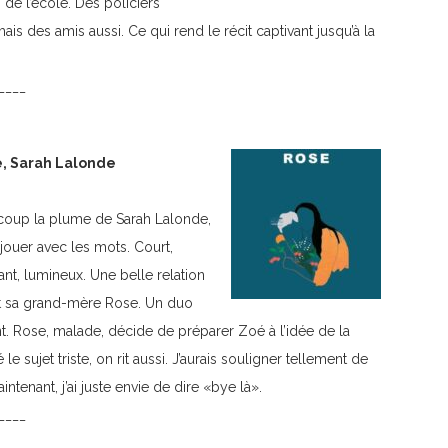
n de l’école. Des policiers
ais des amis aussi. Ce qui rend le récit captivant jusqu’à la
____
, Sarah Lalonde
coup la plume de Sarah Lalonde,
jouer avec les mots. Court,
nt, lumineux. Une belle relation
t sa grand-mère Rose. Un duo
nt. Rose, malade, décide de préparer Zoé à l’idée de la
le sujet triste, on rit aussi. J’aurais souligner tellement de
ntenant, j’ai juste envie de dire «bye là».
____