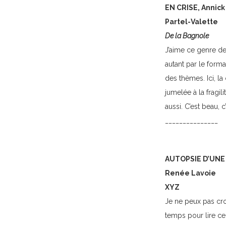
EN CRISE, Annick
Partel-Valette
De la Bagnole
J’aime ce genre de
autant par le format
des thèmes. Ici, l
jumelée à la fragili
aussi. C’est beau, c’
_______________
AUTOPSIE D’UNE 
Renée Lavoie
XYZ
Je ne peux pas croi
temps pour lire ce