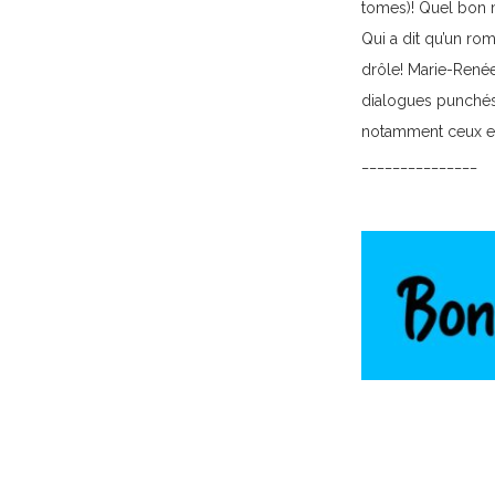
tomes)! Quel bon m
Qui a dit qu’un ro
drôle! Marie-Renée
dialogues punchés 
notamment ceux en 
_______________