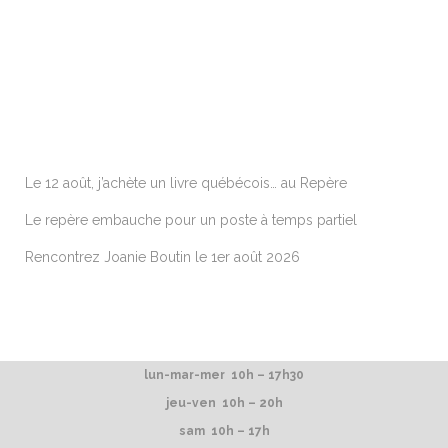
ARTICLES RÉCENTS
Le 12 août, j’achète un livre québécois… au Repère
Le repère embauche pour un poste à temps partiel
Rencontrez Joanie Boutin le 1er août 2026
lun-mar-mer 10h – 17h30
jeu-ven 10h – 20h
sam 10h – 17h