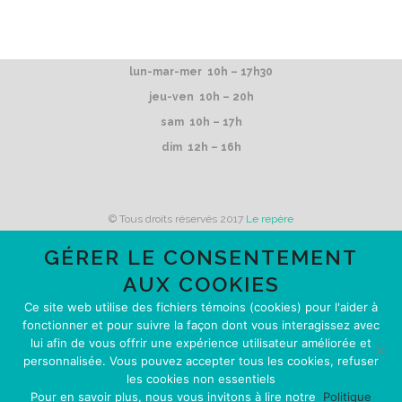
lun-mar-mer 10h – 17h30
jeu-ven 10h – 20h
sam 10h – 17h
dim 12h – 16h
© Tous droits réservés 2017
Le repère
GÉRER LE CONSENTEMENT
AUX COOKIES
Le repère reçoit du financement de
Ce site web utilise des fichiers témoins (cookies) pour l'aider à
fonctionner et pour suivre la façon dont vous interagissez avec
lui afin de vous offrir une expérience utilisateur améliorée et
personnalisée. Vous pouvez accepter tous les cookies, refuser
les cookies non essentiels
Pour en savoir plus, nous vous invitons à lire notre
Politique