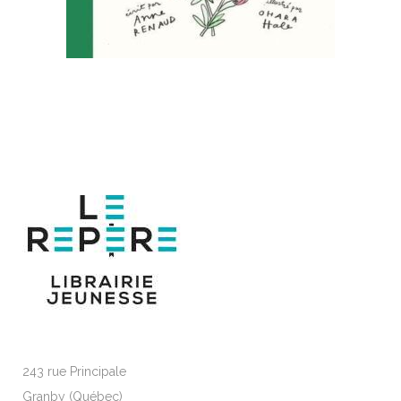
243 rue Principale
Granby (Québec)