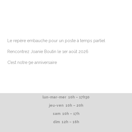
ARTICLES RÉCENTS
Le repère embauche pour un poste à temps partiel
Rencontrez Joanie Boutin le 1er août 2026
C’est notre 9e anniversaire
lun-mar-mer 10h – 17h30
jeu-ven 10h – 20h
sam 10h – 17h
dim 12h – 16h