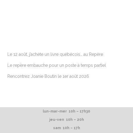
ARTICLES RÉCENTS
Le 12 août, j’achète un livre québécois… au Repère
Le repère embauche pour un poste à temps partiel
Rencontrez Joanie Boutin le 1er août 2026
lun-mar-mer 10h – 17h30
jeu-ven 10h – 20h
sam 10h – 17h