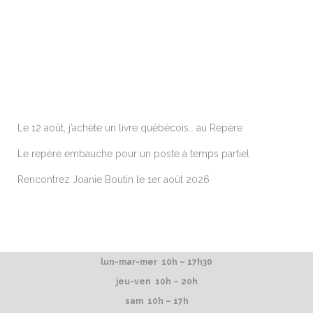
ARTICLES RÉCENTS
Le 12 août, j’achète un livre québécois… au Repère
Le repère embauche pour un poste à temps partiel
Rencontrez Joanie Boutin le 1er août 2026
lun-mar-mer 10h – 17h30
jeu-ven 10h – 20h
sam 10h – 17h