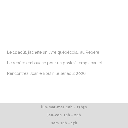
ARTICLES RÉCENTS
Le 12 août, j’achète un livre québécois… au Repère
Le repère embauche pour un poste à temps partiel
Rencontrez Joanie Boutin le 1er août 2026
lun-mar-mer 10h – 17h30
jeu-ven 10h – 20h
sam 10h – 17h