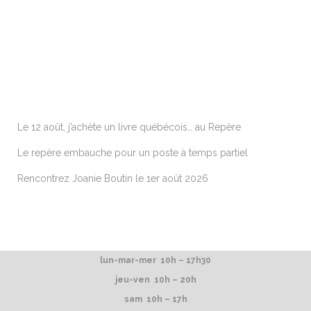
ARTICLES RÉCENTS
Le 12 août, j’achète un livre québécois… au Repère
Le repère embauche pour un poste à temps partiel
Rencontrez Joanie Boutin le 1er août 2026
lun-mar-mer 10h – 17h30
jeu-ven 10h – 20h
sam 10h – 17h