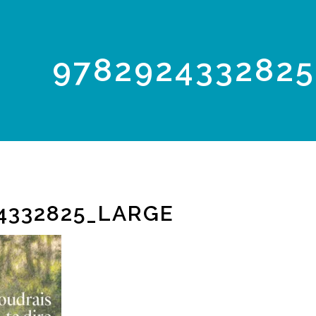
978292433282
4332825_LARGE