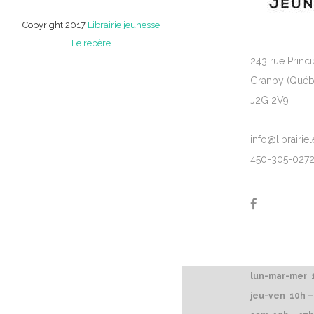
Copyright 2017
Librairie jeunesse
Le repère
243 rue Princi
Granby (Québ
J2G 2V9
info@librairi
450-305-027
lun-mar-mer 1
jeu-ven 10h –