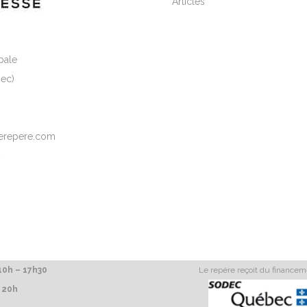
Articles
pale
ec)
elerepere.com
2
0h – 17h30
Le repère reçoit du finance
 20h